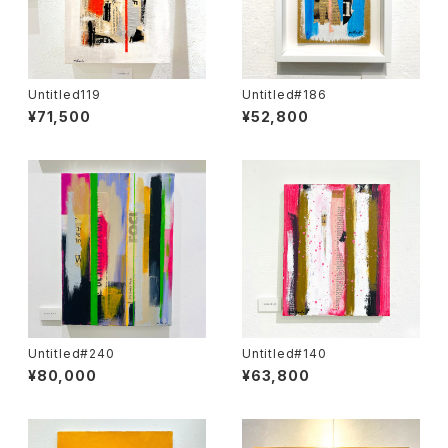
Untitled119
Untitled#186
¥71,500
¥52,800
Untitled#240
Untitled#140
¥80,000
¥63,800