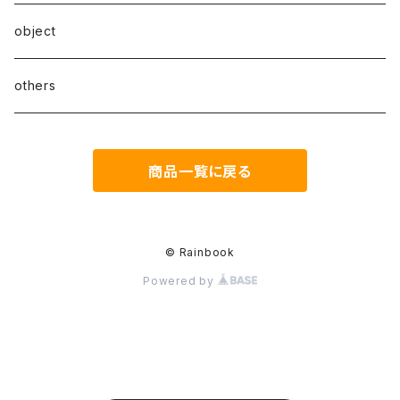
A series
object
B series
others
C series
商品一覧に戻る
D series
E series
© Rainbook
Powered by