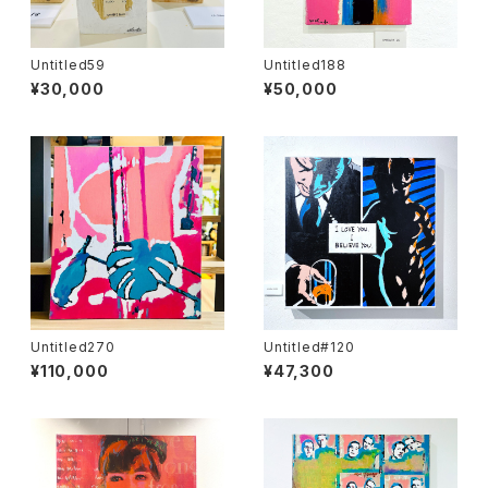
Untitled59
Untitled188
¥30,000
¥50,000
Untitled270
Untitled#120
¥110,000
¥47,300