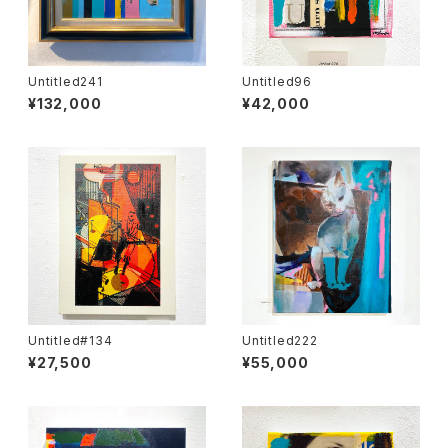
Untitled241
Untitled96
¥132,000
¥42,000
Untitled#134
Untitled222
¥27,500
¥55,000