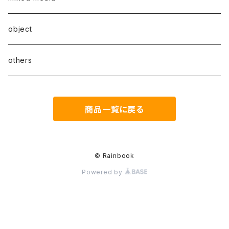
A series
object
B series
others
C series
商品一覧に戻る
D series
E series
© Rainbook
Powered by