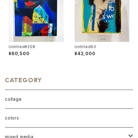
Untitled#208
Untitled93
¥60,500
¥42,000
CATEGORY
collage
colors
mixed media