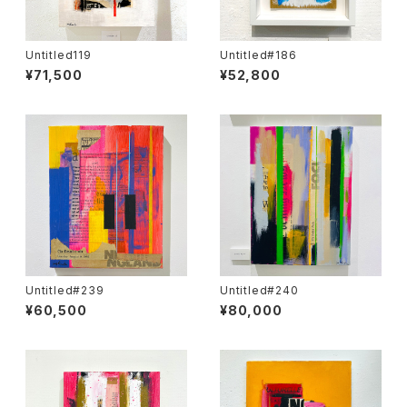
Untitled119
Untitled#186
¥71,500
¥52,800
Untitled#239
Untitled#240
¥60,500
¥80,000