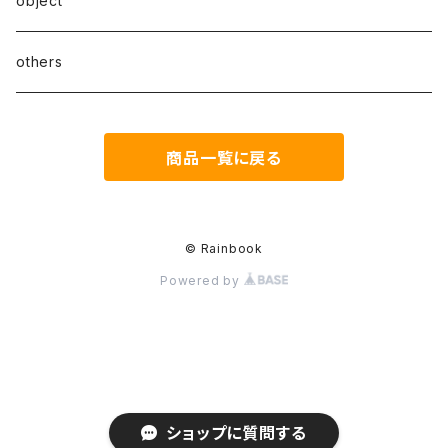
object
B series
others
C series
商品一覧に戻る
D series
E series
© Rainbook
Powered by
ショップに質問する