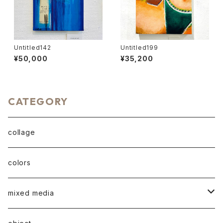
Untitled142
Untitled199
¥50,000
¥35,200
CATEGORY
collage
colors
mixed media
A series