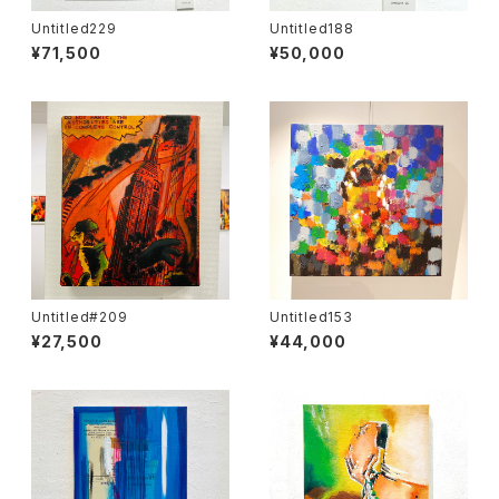
Untitled229
Untitled188
¥71,500
¥50,000
Untitled#209
Untitled153
¥27,500
¥44,000